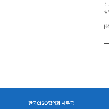
추
필
[
한국CISO협의회 사무국