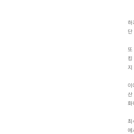
하
단
또
킹
지
이
산
화
최
에